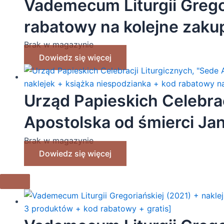
Vademecum Liturgii Gregor
rabatowy na kolejne zakup
produktów + kod rabatowy
Brak w magazynie
Dowiedz się więcej
Urząd Papieskich Celebrac
Apostolska od śmierci Ja
naklejek + książka niesp
Brak w magazynie
Dowiedz się więcej