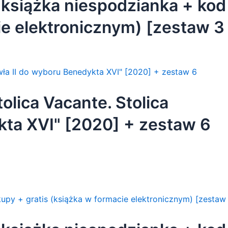
 książka niespodzianka + kod
ie elektronicznym) [zestaw 3
olica Vacante. Stolica
kta XVI" [2020] + zestaw 6
olejne zakupy