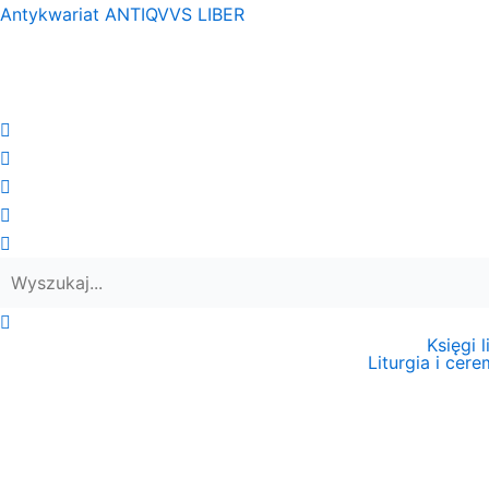
Przejdź
Antykwariat ANTIQVVS LIBER
do
treści
Księgi 
Liturgia i cer