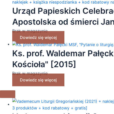
Urząd Papieskich Celebrac
Apostolska od śmierci Ja
naklejek + książka niesp
Brak w magazynie
Dowiedz się więcej
Ks. prof. Waldemar Pałęcki 
Kościoła" [2015]
Brak w magazynie
Dowiedz się więcej