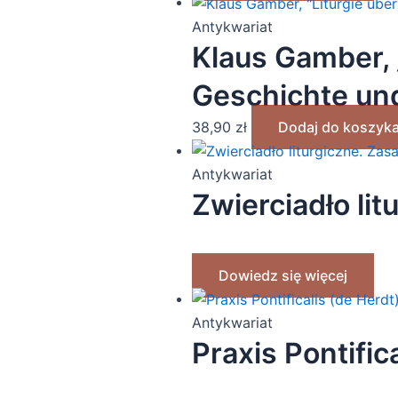
Antykwariat
Klaus Gamber, 
Geschichte und
38,90
zł
Dodaj do koszyk
Antykwariat
Zwierciadło li
Dowiedz się więcej
Antykwariat
Praxis Pontifica