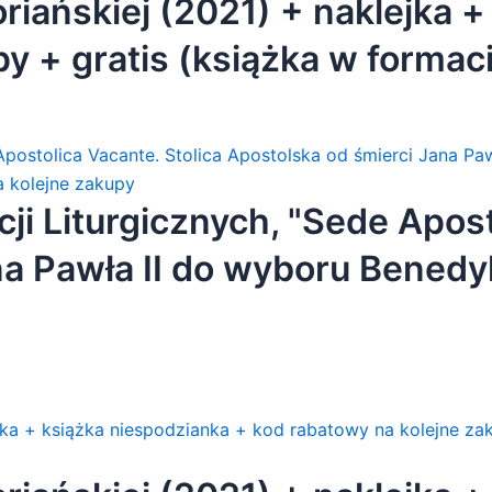
iańskiej (2021) + naklejka +
y + gratis (książka w formac
 + gratis]
ji Liturgicznych, "Sede Apost
na Pawła II do wyboru Benedy
odzianka + kod rabatowy na k