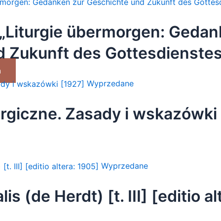
„Liturgie übermorgen: Gedan
 Zukunft des Gottesdienstes
a
Wyprzedane
turgiczne. Zasady i wskazówki
Wyprzedane
lis (de Herdt) [t. III] [editio a