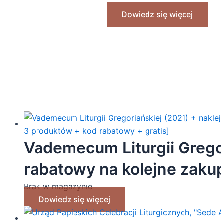
Dowiedz się więcej
Vademecum Liturgii Gregor
rabatowy na kolejne zakup
produktów + kod rabatowy
Brak w magazynie
Dowiedz się więcej