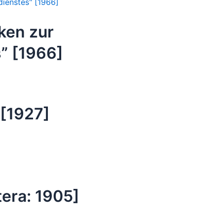
ken zur
” [1966]
 [1927]
ltera: 1905]