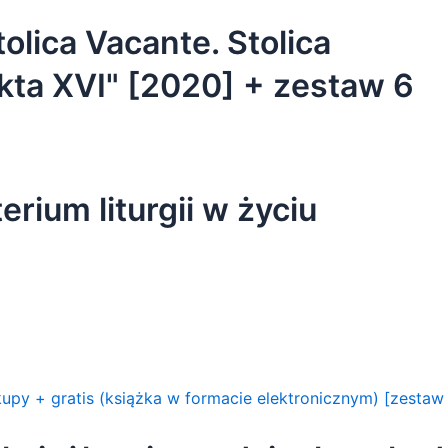
olica Vacante. Stolica
kta XVI" [2020] + zestaw 6
olejne zakupy
erium liturgii w życiu