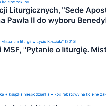
ji Liturgicznych, "Sede Apost
na Pawła II do wyboru Benedy
odzianka + kod rabatowy na k
MSF, "Pytanie o liturgię. Mist