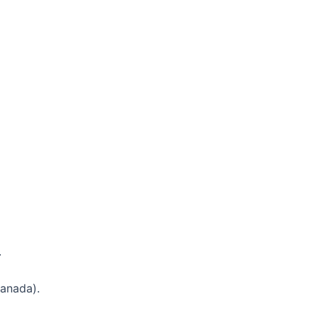
.
anada).