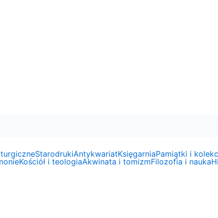
liturgiczne
Starodruki
Antykwariat
Księgarnia
Pamiątki i kolekc
emonie
Kościół i teologia
Akwinata i tomizm
Filozofia i nauka
Hi