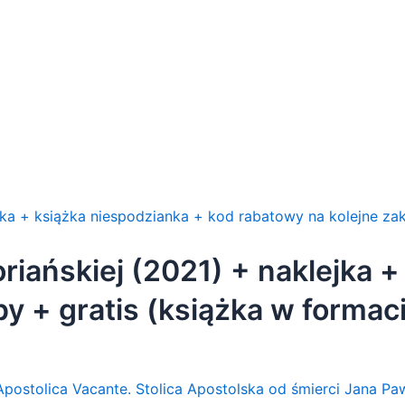
iańskiej (2021) + naklejka +
y + gratis (książka w formac
 + gratis]