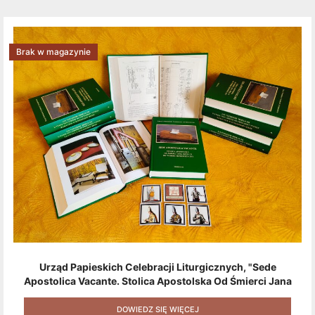
Brak w magazynie
Urząd Papieskich Celebracji Liturgicznych, "Sede
Apostolica Vacante. Stolica Apostolska Od Śmierci Jana
Pawła II Do Wyboru Benedykta XVI" [2020] + Zestaw 6
Naklejek + Książka Niespodzianka + Kod Rabatowy Na
DOWIEDZ SIĘ WIĘCEJ