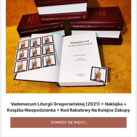
Vademecum Liturgii Gregoriańskiej (2021) + Naklejka +
Książka Niespodzianka + Kod Rabatowy Na Kolejne Zakupy
+ Gratis (książka W Formacie Elektronicznym) [zestaw 3
Produktów + Kod Rabatowy + Gratis]
DOWIEDZ SIĘ WIĘCEJ