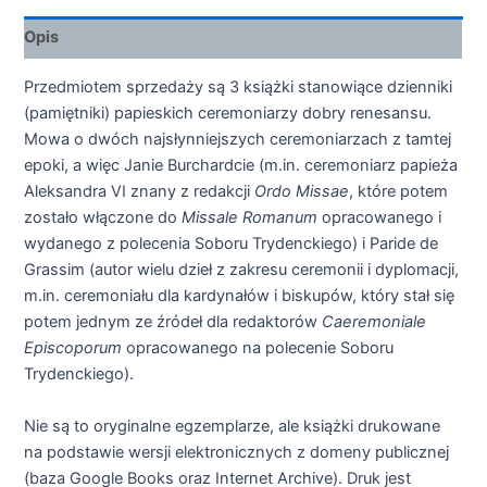
Opis
Przedmiotem sprzedaży są 3 książki stanowiące dzienniki
(pamiętniki) papieskich ceremoniarzy dobry renesansu.
Mowa o dwóch najsłynniejszych ceremoniarzach z tamtej
epoki, a więc Janie Burchardcie (m.in. ceremoniarz papieża
Aleksandra VI znany z redakcji
Ordo Missae
, które potem
zostało włączone do
Missale Romanum
opracowanego i
wydanego z polecenia Soboru Trydenckiego) i Paride de
Grassim (autor wielu dzieł z zakresu ceremonii i dyplomacji,
m.in. ceremoniału dla kardynałów i biskupów, który stał się
potem jednym ze źródeł dla redaktorów
Caeremoniale
Episcoporum
opracowanego na polecenie Soboru
Trydenckiego).
Nie są to oryginalne egzemplarze, ale książki drukowane
na podstawie wersji elektronicznych z domeny publicznej
(baza Google Books oraz Internet Archive). Druk jest