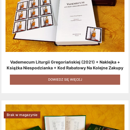
Vademecum Liturgii Gregoriańskiej (2021) + Naklejka +
Książka Niespodzianka + Kod Rabatowy Na Kolejne Zakupy
+ Gratis (książka W Formacie Elektronicznym) [zestaw 3
Produktów + Kod Rabatowy + Gratis]
DOWIEDZ SIĘ WIĘCEJ
Brak w magazynie