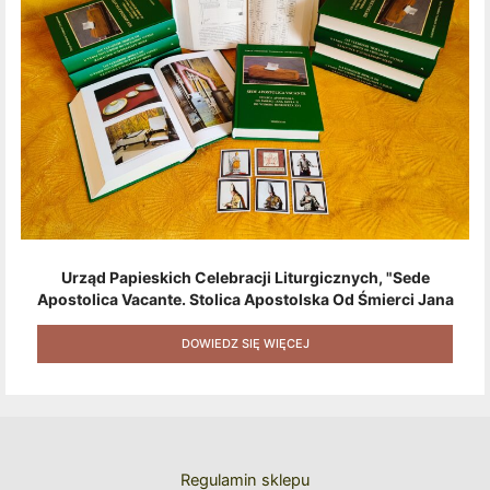
Urząd Papieskich Celebracji Liturgicznych, "Sede
Apostolica Vacante. Stolica Apostolska Od Śmierci Jana
Pawła II Do Wyboru Benedykta XVI" [2020] + Zestaw 6
Naklejek + Książka Niespodzianka + Kod Rabatowy Na
DOWIEDZ SIĘ WIĘCEJ
Kolejne Zakupy
Regulamin sklepu