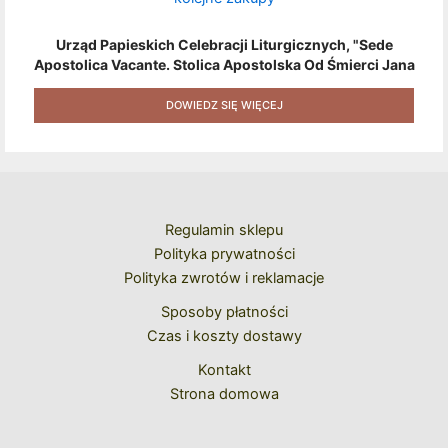
Urząd Papieskich Celebracji Liturgicznych, "Sede
Apostolica Vacante. Stolica Apostolska Od Śmierci Jana
Pawła II Do Wyboru Benedykta XVI" [2020] + Zestaw 6
Naklejek + Książka Niespodzianka + Kod Rabatowy Na
DOWIEDZ SIĘ WIĘCEJ
Kolejne Zakupy
Regulamin sklepu
Polityka prywatności
Polityka zwrotów i reklamacje
Sposoby płatności
Czas i koszty dostawy
Kontakt
Strona domowa