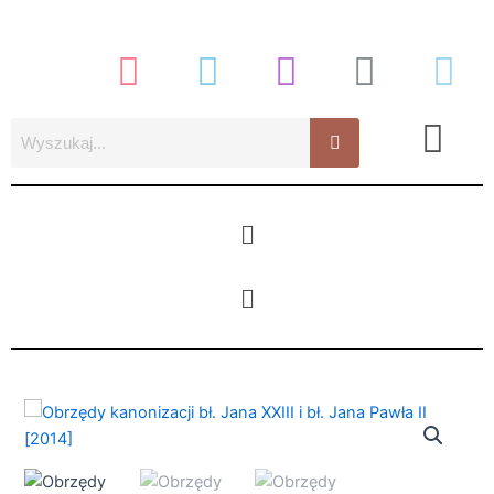
Przejdź
do
treści
Menu
Menu
ilość
Obrzędy
kanonizacji
bł.