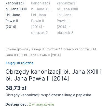
Jana
XXIII
i
bł.
Jana
Pawła
II
[2014]
Strona główna
/
Księgi liturgiczne
/ Obrzędy kanonizacji bł.
Jana XXIII i bł. Jana Pawła II [2014]
Księgi liturgiczne
Obrzędy kanonizacji bł. Jana XXIII i
bł. Jana Pawła II [2014]
38,73
zł
Obrzędy kanonizacji: współczesna liturgia papieska.
Dostępność:
2 w magazynie