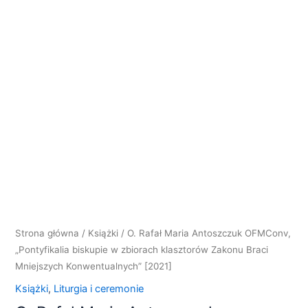
Antoszczuk
OFMConv,
"Pontyfikalia
biskupie
w
zbiorach
klasztorów
Zakonu
Braci
Mniejszych
Konwentualnych"
[2021]
Strona główna
/
Książki
/ O. Rafał Maria Antoszczuk OFMConv,
„Pontyfikalia biskupie w zbiorach klasztorów Zakonu Braci
Mniejszych Konwentualnych” [2021]
Książki
,
Liturgia i ceremonie