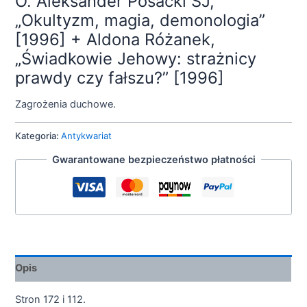
O. Aleksander Posacki SJ,
„Okultyzm, magia, demonologia”
[1996] + Aldona Różanek,
„Świadkowie Jehowy: strażnicy
prawdy czy fałszu?” [1996]
Zagrożenia duchowe.
Kategoria:
Antykwariat
Gwarantowane bezpieczeństwo płatności
Opis
Stron 172 i 112.