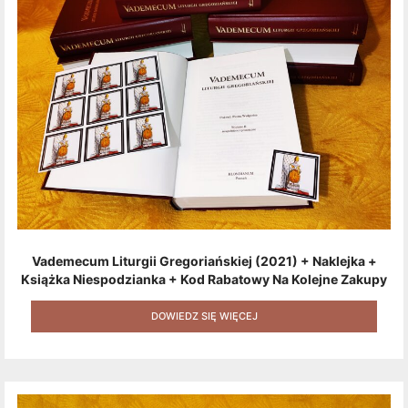
Vademecum Liturgii Gregoriańskiej (2021) + Naklejka +
Książka Niespodzianka + Kod Rabatowy Na Kolejne Zakupy
+ Gratis (książka W Formacie Elektronicznym) [zestaw 3
Produktów + Kod Rabatowy + Gratis]
DOWIEDZ SIĘ WIĘCEJ