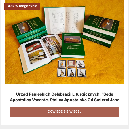
Brak w magazynie
Urząd Papieskich Celebracji Liturgicznych, "Sede
Apostolica Vacante. Stolica Apostolska Od Śmierci Jana
Pawła II Do Wyboru Benedykta XVI" [2020] + Zestaw 6
Naklejek + Książka Niespodzianka + Kod Rabatowy Na
DOWIEDZ SIĘ WIĘCEJ
Kolejne Zakupy