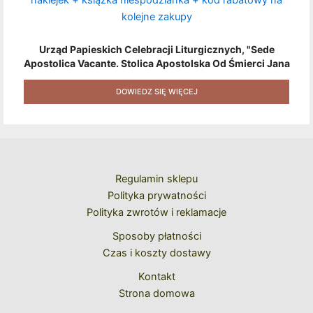
Urząd Papieskich Celebracji Liturgicznych, "Sede
Apostolica Vacante. Stolica Apostolska Od Śmierci Jana
Pawła II Do Wyboru Benedykta XVI" [2020] + Zestaw 6
Naklejek + Książka Niespodzianka + Kod Rabatowy Na
DOWIEDZ SIĘ WIĘCEJ
Kolejne Zakupy
Regulamin sklepu
Polityka prywatności
Polityka zwrotów i reklamacje
Sposoby płatności
Czas i koszty dostawy
Kontakt
Strona domowa