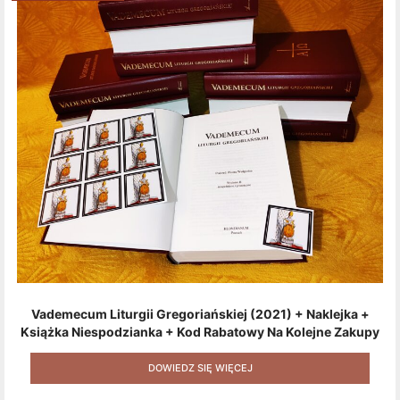
Vademecum Liturgii Gregoriańskiej (2021) + Naklejka +
Książka Niespodzianka + Kod Rabatowy Na Kolejne Zakupy
+ Gratis (książka W Formacie Elektronicznym) [zestaw 3
Produktów + Kod Rabatowy + Gratis]
DOWIEDZ SIĘ WIĘCEJ