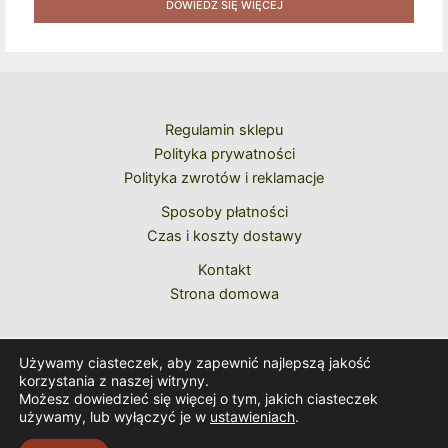
Naklejek + Książka Niespodzianka + Kod Rabatowy Na
DOWIEDZ SIĘ WIĘCEJ
Kolejne Zakupy
Regulamin sklepu
Polityka prywatności
Polityka zwrotów i reklamacje
Sposoby płatności
Czas i koszty dostawy
Kontakt
Strona domowa
Używamy ciasteczek, aby zapewnić najlepszą jakość
korzystania z naszej witryny.
Możesz dowiedzieć się więcej o tym, jakich ciasteczek
używamy, lub wyłączyć je w
ustawieniach
.
Copyright © 2026 Caeremoniale Romanum