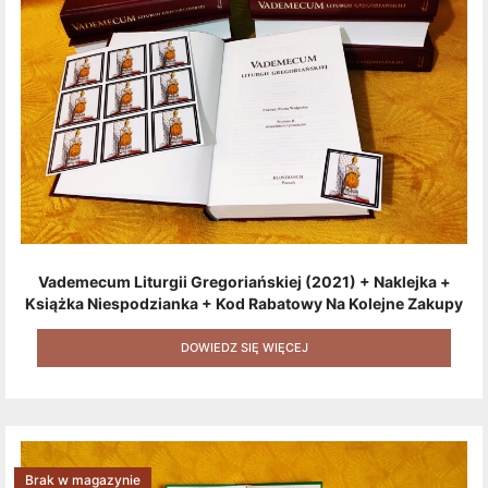
Vademecum Liturgii Gregoriańskiej (2021) + Naklejka +
Książka Niespodzianka + Kod Rabatowy Na Kolejne Zakupy
+ Gratis (książka W Formacie Elektronicznym) [zestaw 3
Produktów + Kod Rabatowy + Gratis]
DOWIEDZ SIĘ WIĘCEJ
Brak w magazynie