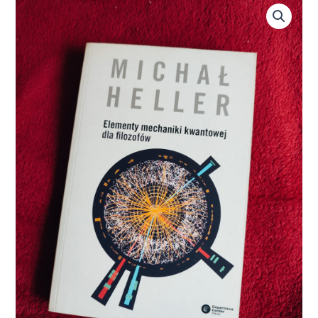
ilość
Michał
Heller,
"Elementy
mechaniki
kwantowej
dla
filozofów"
[2014]