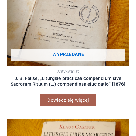
WYPRZEDANE
Antykwariat
J. B. Falise, „Liturgiae practicae compendium sive
Sacrorum Rituum (…) compendiosa elucidatio” [1876]
Dowiedz się więcej