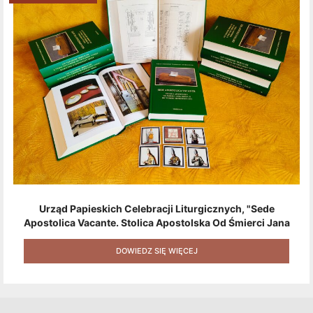
Urząd Papieskich Celebracji Liturgicznych, "Sede
Apostolica Vacante. Stolica Apostolska Od Śmierci Jana
Pawła II Do Wyboru Benedykta XVI" [2020] + Zestaw 6
Naklejek + Książka Niespodzianka + Kod Rabatowy Na
DOWIEDZ SIĘ WIĘCEJ
Kolejne Zakupy