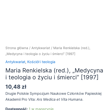
"Medycyna
i
teologia
o
życiu
i
śmierci"
[1997]
Strona główna
/
Antykwariat
/ Maria Renkielska (red.),
„Medycyna i teologia o życiu i śmierci” [1997]
Antykwariat
,
Kościół i teologia
Maria Renkielska (red.), „Medycyna
i teologia o życiu i śmierci” [1997]
10,48
zł
Drugie Polskie Sympozjum Naukowe Członków Papieskiej
Akademii Pro Vita:
Ars Medica et Vita Humana
.
Dostępność:
1 w magazynie