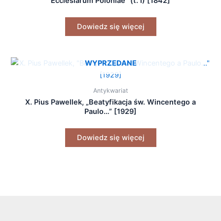
Ecclesiarum Poloniae” (t. I) [1842]
Dowiedz się więcej
WYPRZEDANE
Antykwariat
X. Pius Pawellek, „Beatyfikacja św. Wincentego a
Paulo…” [1929]
Dowiedz się więcej