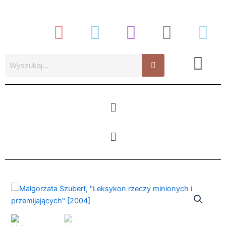
Przejdź
do
treści
Menu
Menu
ilość
Małgorzata
Szubert,
"Leksykon