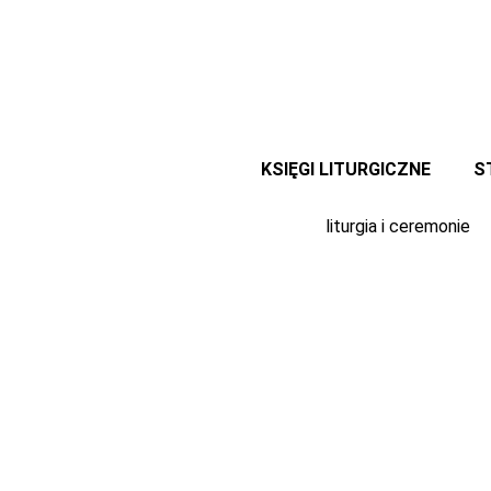
Przejdź
do
treści
KSIĘGI LITURGICZNE
S
liturgia i ceremonie