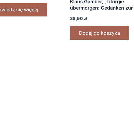
Klaus Gamber, „Liturgie
übermorgen: Gedanken zur
wiedz się więcej
Geschichte und Zukunft de
38,90
zł
Gottesdienstes” [1966]
Dodaj do koszyka