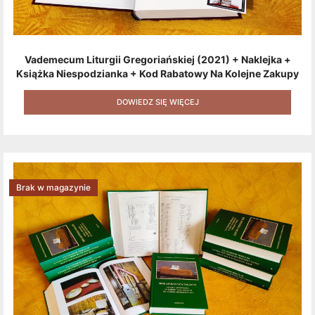
Vademecum Liturgii Gregoriańskiej (2021) + Naklejka +
Książka Niespodzianka + Kod Rabatowy Na Kolejne Zakupy
+ Gratis (książka W Formacie Elektronicznym) [zestaw 3
Produktów + Kod Rabatowy + Gratis]
DOWIEDZ SIĘ WIĘCEJ
Brak w magazynie