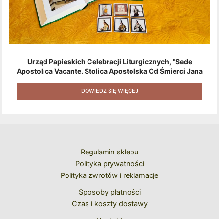
Urząd Papieskich Celebracji Liturgicznych, "Sede
Apostolica Vacante. Stolica Apostolska Od Śmierci Jana
Pawła II Do Wyboru Benedykta XVI" [2020] + Zestaw 6
Naklejek + Książka Niespodzianka + Kod Rabatowy Na
DOWIEDZ SIĘ WIĘCEJ
Kolejne Zakupy
Regulamin sklepu
Polityka prywatności
Polityka zwrotów i reklamacje
Sposoby płatności
Czas i koszty dostawy