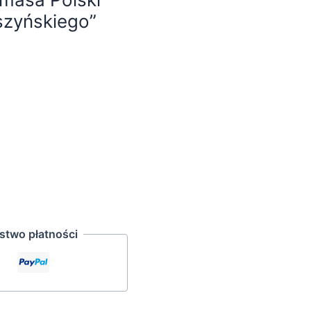
szyńskiego”
two płatności