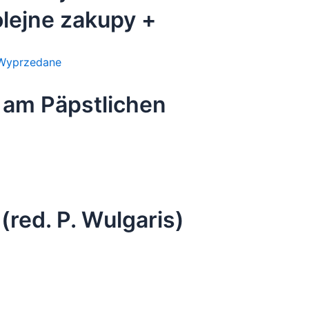
olejne zakupy +
 [zestaw 3
Wyprzedane
n am Päpstlichen
(red. P. Wulgaris)