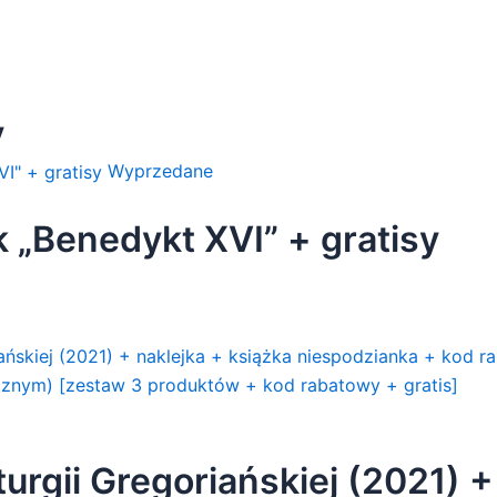
y
Wyprzedane
 „Benedykt XVI” + gratisy
rgii Gregoriańskiej (2021) +