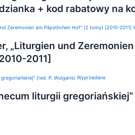
dzianka + kod rabatowy na k
a w formacie elektronicznym)
d rabatowy + gratis]
er, „Liturgien und Zeremonie
[2010-2011]
Wyprzedane
cum liturgii gregoriańskiej” 