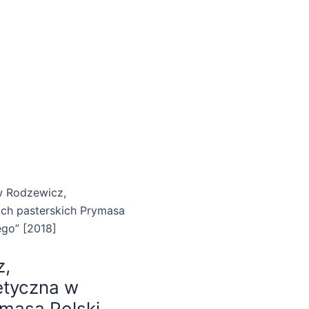
w Rodzewicz,
ach pasterskich Prymasa
ego” [2018]
z,
etyczna w
ymasa Polski