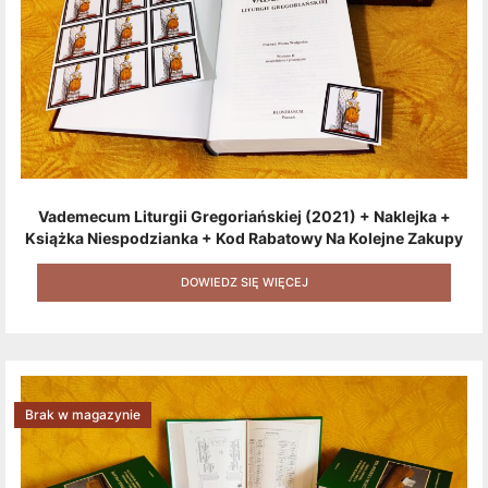
Vademecum Liturgii Gregoriańskiej (2021) + Naklejka +
Książka Niespodzianka + Kod Rabatowy Na Kolejne Zakupy
+ Gratis (książka W Formacie Elektronicznym) [zestaw 3
Produktów + Kod Rabatowy + Gratis]
DOWIEDZ SIĘ WIĘCEJ
Brak w magazynie