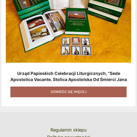
Urząd Papieskich Celebracji Liturgicznych, "Sede
Apostolica Vacante. Stolica Apostolska Od Śmierci Jana
Pawła II Do Wyboru Benedykta XVI" [2020] + Zestaw 6
Naklejek + Książka Niespodzianka + Kod Rabatowy Na
DOWIEDZ SIĘ WIĘCEJ
Kolejne Zakupy
Regulamin sklepu