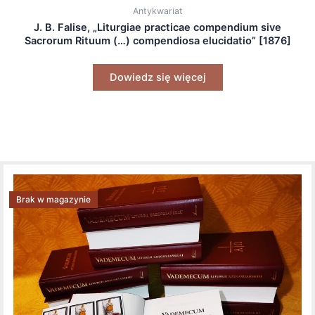
Antykwariat
J. B. Falise, „Liturgiae practicae compendium sive
Sacrorum Rituum (…) compendiosa elucidatio” [1876]
Dowiedz się więcej
Brak w magazynie