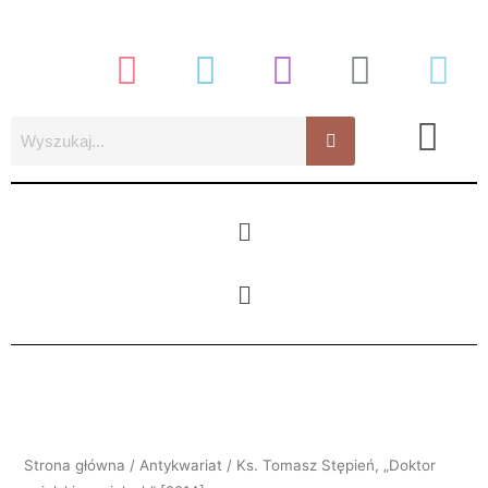
Przejdź
do
treści
Menu
Menu
Strona główna
/
Antykwariat
/ Ks. Tomasz Stępień, „Doktor