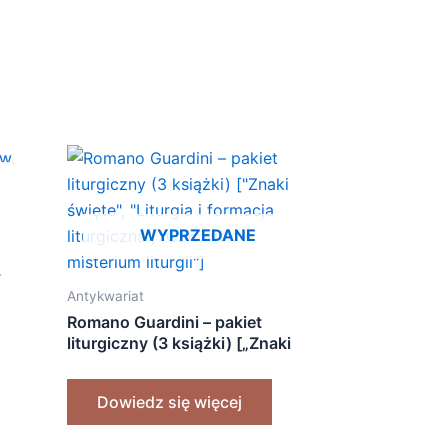
WYPRZEDANE
.
Antykwariat
Romano Guardini – pakiet
liturgiczny (3 książki) [„Znaki
święte”, „Liturgia i formacja
liturgiczna”, „Człowiek w
Dowiedz się więcej
misterium liturgii”]