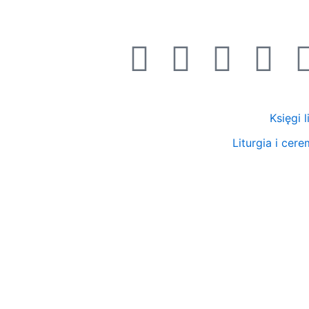
Przejdź
do
treści
Księgi 
Liturgia i cer