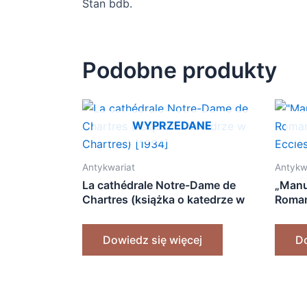
Stan bdb.
Podobne produkty
WYPRZEDANE
Antykwariat
Antykw
La cathédrale Notre-Dame de
„Manu
Chartres (książka o katedrze w
Roman
Chartres) [1934]
Eccles
Dowiedz się więcej
Do