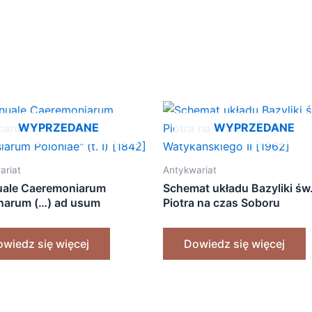
WYPRZEDANE
WYPRZEDANE
ariat
Antykwariat
ale Caeremoniarum
Schemat układu Bazyliki św
arum (…) ad usum
Piotra na czas Soboru
iarum Poloniae” (t. I) [1842]
Watykańskiego II [1962]
wiedz się więcej
Dowiedz się więcej