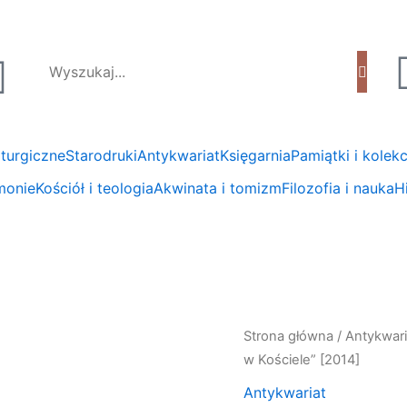
liturgiczne
Starodruki
Antykwariat
Księgarnia
Pamiątki i kolekc
emonie
Kościół i teologia
Akwinata i tomizm
Filozofia i nauka
Hi
Strona główna
/
Antykwari
w Kościele” [2014]
Antykwariat