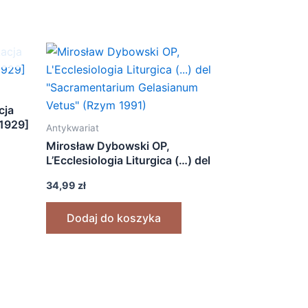
cja
[1929]
Antykwariat
Mirosław Dybowski OP,
L’Ecclesiologia Liturgica (…) del
„Sacramentarium Gelasianum
34,99
zł
Vetus” (Rzym 1991)
Dodaj do koszyka