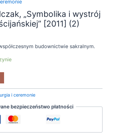
 ceremonie
czak, „Symbolika i wystrój
cijańskiej” [2011] (2)
 i współczesnym budownictwie sakralnym.
zynie
turgia i ceremonie
ane bezpieczeństwo płatności