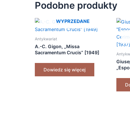
Podobne produkty
WYPRZEDANE
Antykwariat
A.-C. Gigon, „Missa
Sacramentum Crucis” [1949]
Antykw
Giuse
„Espos
Dowiedz się więcej
Cerimo
[1937
Do