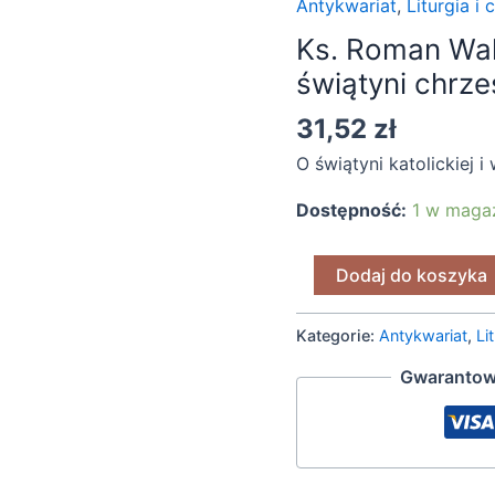
Antykwariat
,
Liturgia i
Walczak,
Ks. Roman Wal
"Symbolika
świątyni chrześ
i
wystrój
31,52
zł
świątyni
O świątyni katolickiej
chrześcijańskiej"
[2011]
Dostępność:
1 w maga
(2)
Dodaj do koszyka
Kategorie:
Antykwariat
,
Li
Gwarantow