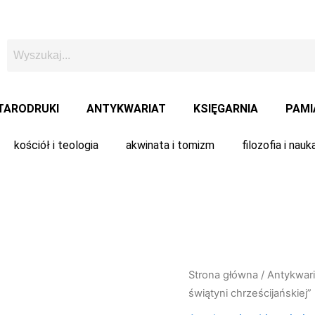
TARODRUKI
ANTYKWARIAT
KSIĘGARNIA
PAMI
kościół i teologia
akwinata i tomizm
filozofia i nauk
ilość
Strona główna
/
Antykwari
Ks.
świątyni chrześcijańskiej” 
Roman