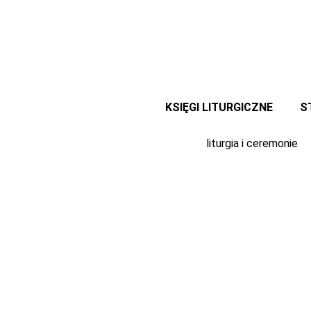
Przejdź
do
treści
KSIĘGI LITURGICZNE
S
liturgia i ceremonie