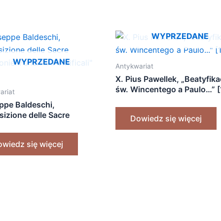
WYPRZEDANE
WYPRZEDANE
Antykwariat
X. Pius Pawellek, „Beatyfika
św. Wincentego a Paulo…” 
ariat
ppe Baldeschi,
izione delle Sacre
Dowiedz się więcej
nie: Funzioni Pontificali”
]
wiedz się więcej