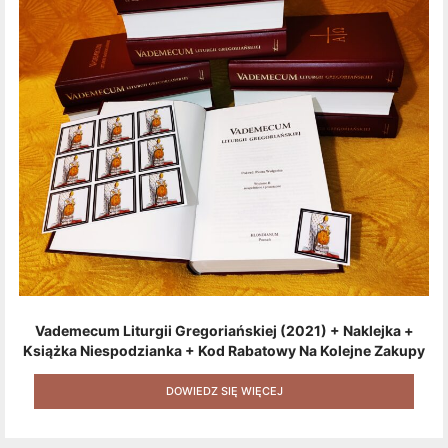
Vademecum Liturgii Gregoriańskiej (2021) + Naklejka +
Książka Niespodzianka + Kod Rabatowy Na Kolejne Zakupy
+ Gratis (książka W Formacie Elektronicznym) [zestaw 3
Produktów + Kod Rabatowy + Gratis]
DOWIEDZ SIĘ WIĘCEJ