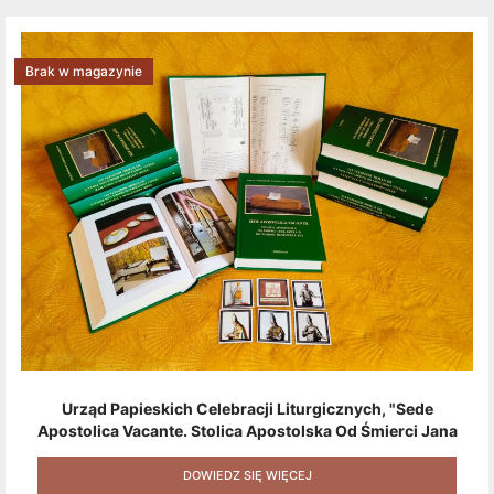
Brak w magazynie
Urząd Papieskich Celebracji Liturgicznych, "Sede
Apostolica Vacante. Stolica Apostolska Od Śmierci Jana
Pawła II Do Wyboru Benedykta XVI" [2020] + Zestaw 6
Naklejek + Książka Niespodzianka + Kod Rabatowy Na
DOWIEDZ SIĘ WIĘCEJ