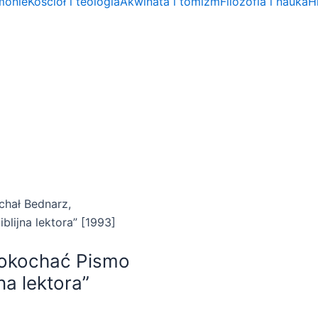
emonie
Kościół i teologia
Akwinata i tomizm
Filozofia i nauka
Hi
chał Bednarz,
lijna lektora” [1993]
Pokochać Pismo
na lektora”