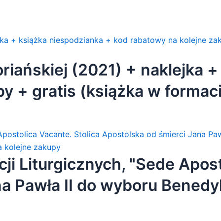
iańskiej (2021) + naklejka +
y + gratis (książka w formac
 + gratis]
ji Liturgicznych, "Sede Apost
na Pawła II do wyboru Benedy
odzianka + kod rabatowy na k