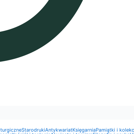
liturgiczne
Starodruki
Antykwariat
Księgarnia
Pamiątki i kolekc