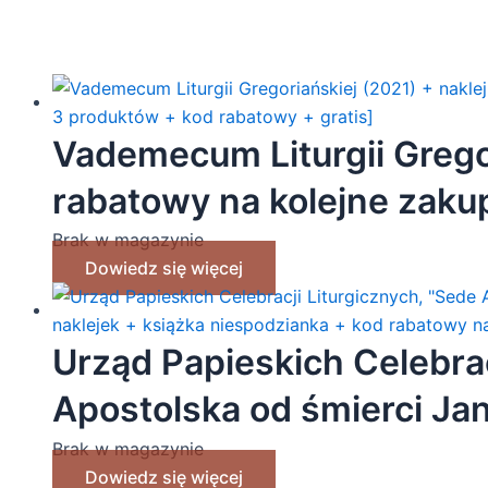
Vademecum Liturgii Gregor
rabatowy na kolejne zakup
produktów + kod rabatowy
Brak w magazynie
Dowiedz się więcej
Urząd Papieskich Celebrac
Apostolska od śmierci Ja
naklejek + książka niesp
Brak w magazynie
Dowiedz się więcej