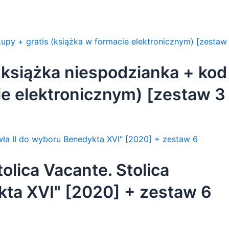
 książka niespodzianka + kod
ie elektronicznym) [zestaw 3
olica Vacante. Stolica
kta XVI" [2020] + zestaw 6
olejne zakupy