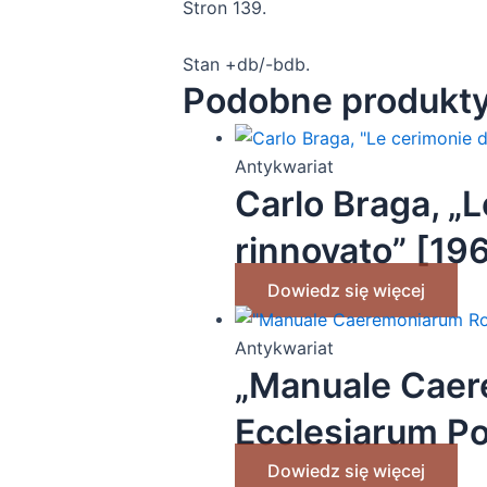
Stron 139.
Stan +db/-bdb.
Podobne produkt
Antykwariat
Carlo Braga, „
rinnovato” [19
Dowiedz się więcej
Antykwariat
„Manuale Cae
Ecclesiarum Pol
Dowiedz się więcej