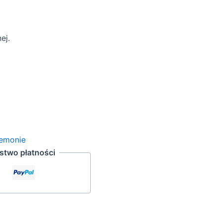
ej.
remonie
two płatności