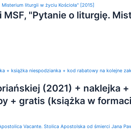
MSF, "Pytanie o liturgię. Mist
iańskiej (2021) + naklejka +
y + gratis (książka w formac
 + gratis]