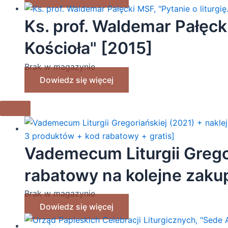
Ks. prof. Waldemar Pałęcki 
Kościoła" [2015]
Brak w magazynie
Dowiedz się więcej
Vademecum Liturgii Gregor
rabatowy na kolejne zakup
produktów + kod rabatowy
Brak w magazynie
Dowiedz się więcej