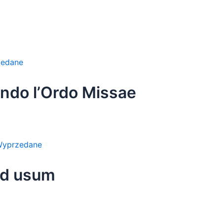
edane
ondo l’Ordo Missae
yprzedane
ad usum