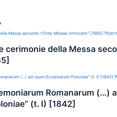
y
Wyprz
Le cerimonie della Messa sec
65]
W
remoniarum Romanarum (…) 
oniae” (t. I) [1842]