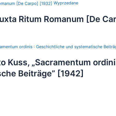
Wyprzedane
iuxta Ritum Romanum [De Car
tto Kuss, „Sacramentum ordini
che Beiträge” [1942]