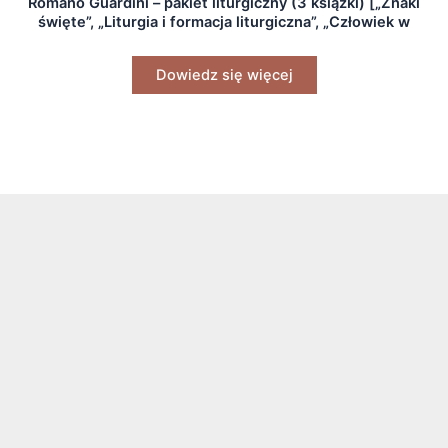
Romano Guardini – pakiet liturgiczny (3 książki) [„Znaki
święte”, „Liturgia i formacja liturgiczna”, „Człowiek w
misterium liturgii”]
Dowiedz się więcej