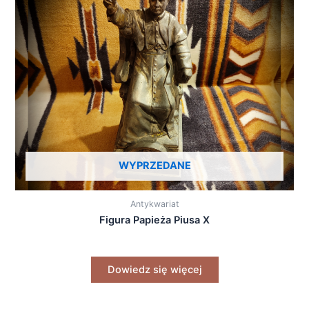
WYPRZEDANE
Antykwariat
Figura Papieża Piusa X
Dowiedz się więcej