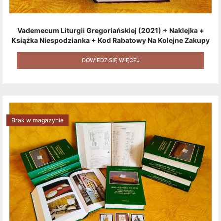
Vademecum Liturgii Gregoriańskiej (2021) + Naklejka +
Książka Niespodzianka + Kod Rabatowy Na Kolejne Zakupy
+ Gratis (książka W Formacie Elektronicznym) [zestaw 3
Produktów + Kod Rabatowy + Gratis]
DOWIEDZ SIĘ WIĘCEJ
Brak w magazynie