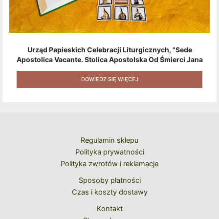
Urząd Papieskich Celebracji Liturgicznych, "Sede
Apostolica Vacante. Stolica Apostolska Od Śmierci Jana
Pawła II Do Wyboru Benedykta XVI" [2020] + Zestaw 6
Naklejek + Książka Niespodzianka + Kod Rabatowy Na
DOWIEDZ SIĘ WIĘCEJ
Kolejne Zakupy
Regulamin sklepu
Polityka prywatności
Polityka zwrotów i reklamacje
Sposoby płatności
Czas i koszty dostawy
Kontakt