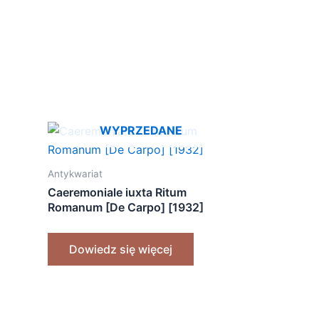
WYPRZEDANE
Antykwariat
Caeremoniale iuxta Ritum
Romanum [De Carpo] [1932]
Dowiedz się więcej
s