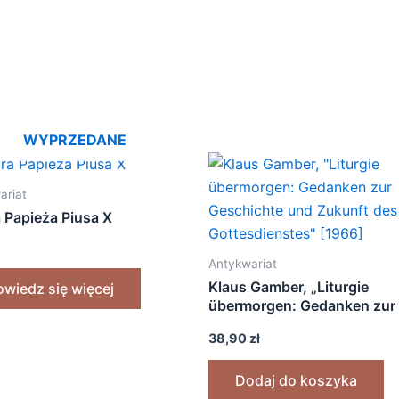
WYPRZEDANE
ariat
a Papieża Piusa X
Antykwariat
Klaus Gamber, „Liturgie
wiedz się więcej
übermorgen: Gedanken zur
Geschichte und Zukunft de
38,90
zł
Gottesdienstes” [1966]
Dodaj do koszyka