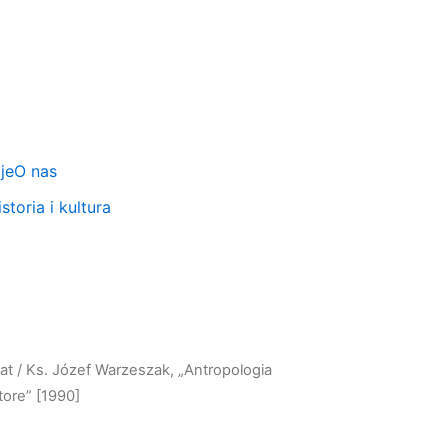
je
O nas
storia i kultura
at
/ Ks. Józef Warzeszak, „Antropologia
tore” [1990]