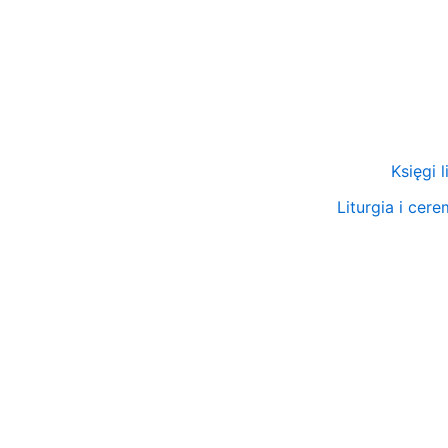
Przejdź
do
treści
Księgi 
Liturgia i cer