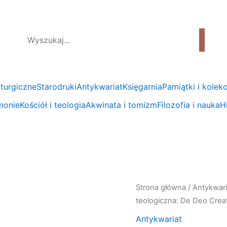
liturgiczne
Starodruki
Antykwariat
Księgarnia
Pamiątki i kolekc
emonie
Kościół i teologia
Akwinata i tomizm
Filozofia i nauka
Hi
Strona główna
/
Antykwari
teologiczna: De Deo Crea
Antykwariat