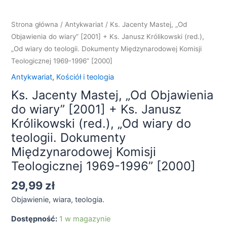
"Od
Objawienia
Strona główna
/
Antykwariat
/ Ks. Jacenty Mastej, „Od
do
Objawienia do wiary” [2001] + Ks. Janusz Królikowski (red.),
wiary"
„Od wiary do teologii. Dokumenty Międzynarodowej Komisji
[2001]
Teologicznej 1969-1996” [2000]
+
Antykwariat
,
Kościół i teologia
Ks.
Ks. Jacenty Mastej, „Od Objawienia
Janusz
Królikowski
do wiary” [2001] + Ks. Janusz
(red.),
Królikowski (red.), „Od wiary do
"Od
teologii. Dokumenty
wiary
Międzynarodowej Komisji
do
Teologicznej 1969-1996” [2000]
teologii.
Dokumenty
29,99
zł
Międzynarodowej
Objawienie, wiara, teologia.
Komisji
Teologicznej
Dostępność:
1 w magazynie