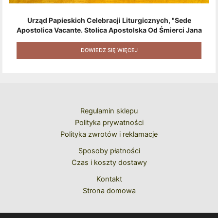
Urząd Papieskich Celebracji Liturgicznych, "Sede
Apostolica Vacante. Stolica Apostolska Od Śmierci Jana
Pawła II Do Wyboru Benedykta XVI" [2020] + Zestaw 6
Naklejek + Książka Niespodzianka + Kod Rabatowy Na
DOWIEDZ SIĘ WIĘCEJ
Kolejne Zakupy
Regulamin sklepu
Polityka prywatności
Polityka zwrotów i reklamacje
Sposoby płatności
Czas i koszty dostawy
Kontakt
Strona domowa