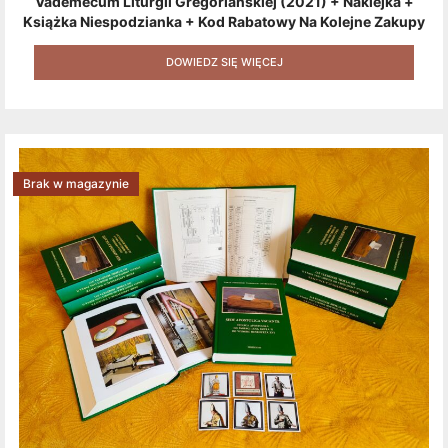
Vademecum Liturgii Gregoriańskiej (2021) + Naklejka +
Książka Niespodzianka + Kod Rabatowy Na Kolejne Zakupy
+ Gratis (książka W Formacie Elektronicznym) [zestaw 3
Produktów + Kod Rabatowy + Gratis]
DOWIEDZ SIĘ WIĘCEJ
Brak w magazynie