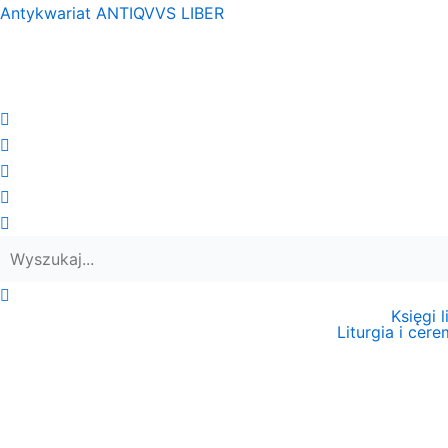
Przejdź
Antykwariat ANTIQVVS LIBER
do
treści
Księgi 
Liturgia i cer