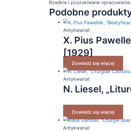
Rzadkie i poszukiwane opracowanie.
Podobne produkt
Antykwariat
X. Pius Pawell
[1929]
Dowiedz się więcej
Antykwariat
N. Liesel, „Lit
Dowiedz się więcej
Antykwariat