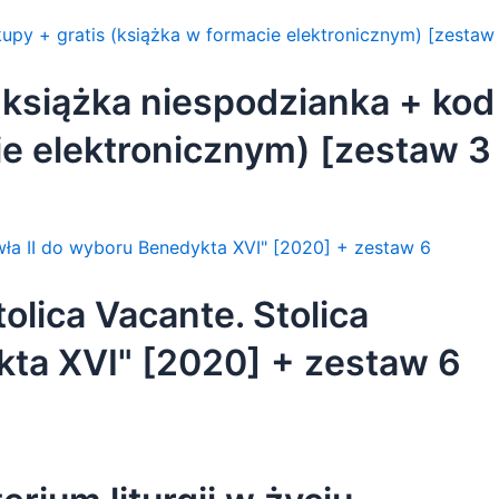
 książka niespodzianka + kod
ie elektronicznym) [zestaw 3
olica Vacante. Stolica
kta XVI" [2020] + zestaw 6
olejne zakupy