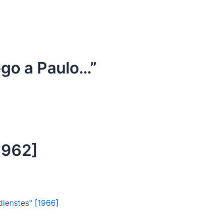
ego a Paulo…”
[1962]