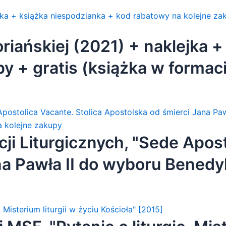
iańskiej (2021) + naklejka +
y + gratis (książka w formac
 + gratis]
ji Liturgicznych, "Sede Apost
na Pawła II do wyboru Benedy
odzianka + kod rabatowy na k