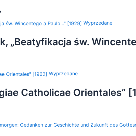
y
Wyprzedane
ek, „Beatyfikacja św. Wincent
Wyprzedane
urgiae Catholicae Orientales” 