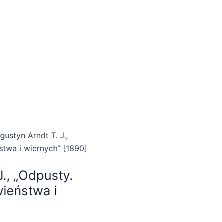
gustyn Arndt T. J.,
twa i wiernych” [1890]
J., „Odpusty.
ieństwa i