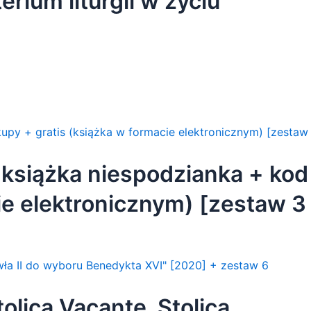
erium liturgii w życiu
 książka niespodzianka + kod
ie elektronicznym) [zestaw 3
olica Vacante. Stolica