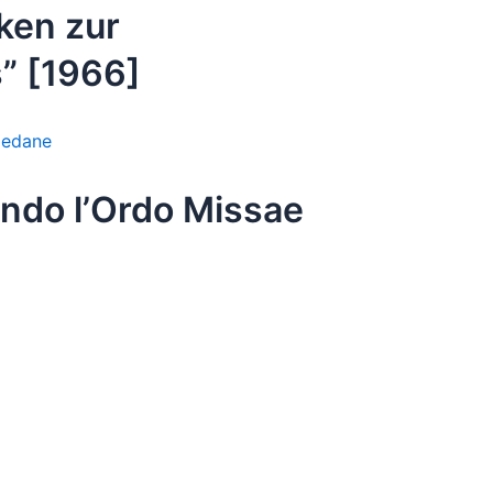
ken zur
” [1966]
edane
ondo l’Ordo Missae