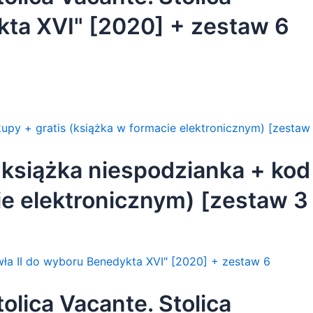
kta XVI" [2020] + zestaw 6
olejne zakupy
 książka niespodzianka + kod
ie elektronicznym) [zestaw 3
olica Vacante. Stolica