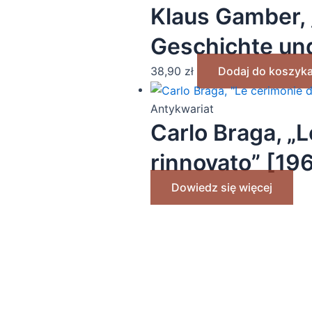
Klaus Gamber, 
Geschichte und
38,90
zł
Dodaj do koszyk
Antykwariat
Carlo Braga, „
rinnovato” [19
Dowiedz się więcej