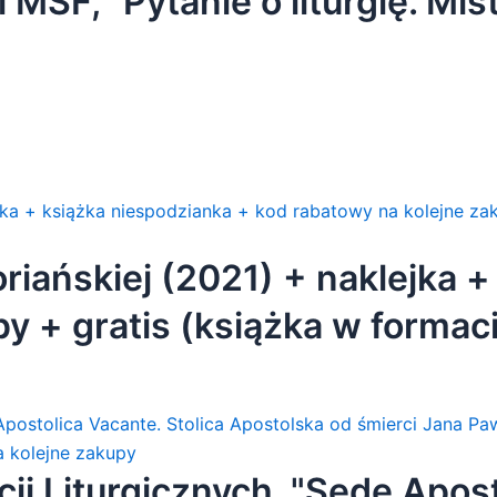
MSF, "Pytanie o liturgię. Mist
iańskiej (2021) + naklejka +
y + gratis (książka w formac
 + gratis]
ji Liturgicznych, "Sede Apost