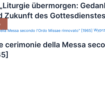
„Liturgie übermorgen: Gedan
 Zukunft des Gottesdienstes
a
Wyprz
Le cerimonie della Messa sec
65]