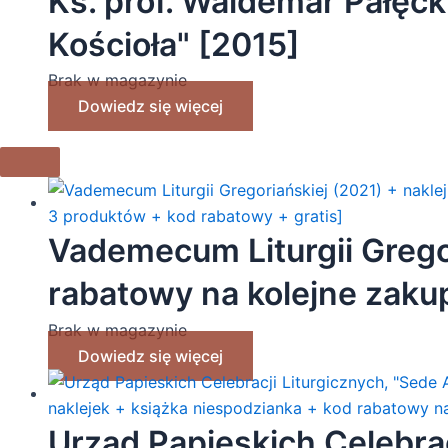
Ks. prof. Waldemar Pałęcki 
Kościoła" [2015]
Brak w magazynie
Dowiedz się więcej
Vademecum Liturgii Gregor
rabatowy na kolejne zakup
produktów + kod rabatowy
Brak w magazynie
Dowiedz się więcej
Urząd Papieskich Celebrac