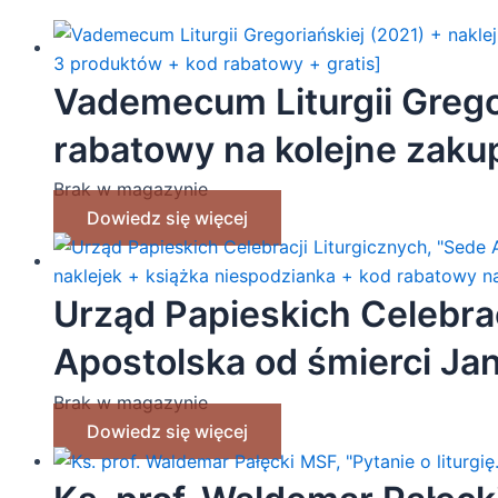
Vademecum Liturgii Gregor
rabatowy na kolejne zakup
produktów + kod rabatowy
Brak w magazynie
Dowiedz się więcej
Urząd Papieskich Celebrac
Apostolska od śmierci Ja
naklejek + książka niesp
Brak w magazynie
Dowiedz się więcej