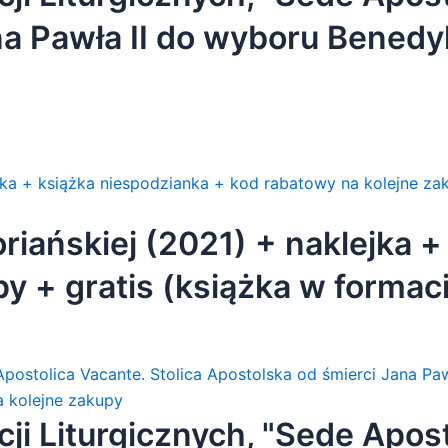
na Pawła II do wyboru Benedy
odzianka + kod rabatowy na k
iańskiej (2021) + naklejka +
y + gratis (książka w formac
 + gratis]
ji Liturgicznych, "Sede Apost