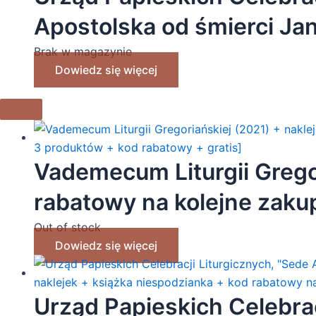
Apostolska od śmierci Ja
naklejek + książka niesp
Brak w magazynie
Dowiedz się więcej
Vademecum Liturgii Gregor
rabatowy na kolejne zakup
produktów + kod rabatowy
Out of stock
Dowiedz się więcej
Urząd Papieskich Celebrac