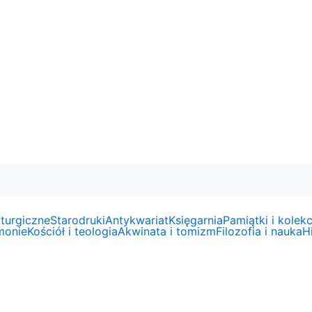
liturgiczne
Starodruki
Antykwariat
Księgarnia
Pamiątki i kolekc
emonie
Kościół i teologia
Akwinata i tomizm
Filozofia i nauka
Hi