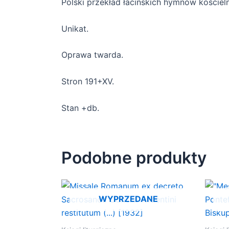
Polski przekład łacińskich hymnów koście
Unikat.
Oprawa twarda.
Stron 191+XV.
Stan +db.
Podobne produkty
WYPRZEDANE