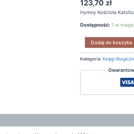
123,70
zł
kościelne"
Hymny Kościoła Katolic
[1901]
(2)
Dostępność:
1 w maga
Dodaj do koszyka
Kategoria:
Księgi liturgicz
Gwarantow