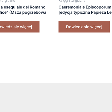
liturgiczne
Księgi liturgiczne
a esequiale del Romano
Caeremoniale Episcoporum
fice” (Msza pogrzebowa
[edycja typiczna Papieża L
pa Rzymu) [2005]
XIII] [1924]
wiedz się więcej
Dowiedz się więcej