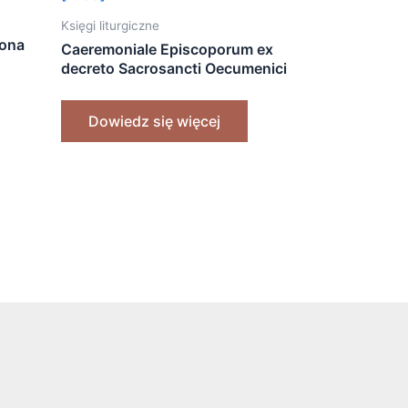
Księgi liturgiczne
eona
Caeremoniale Episcoporum ex
decreto Sacrosancti Oecumenici
Concilii Vaticani II instauratum
[1985]
Dowiedz się więcej