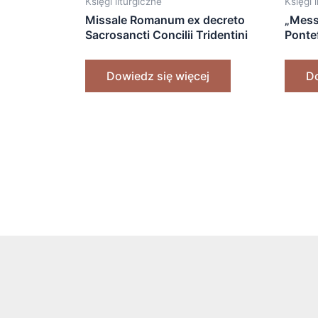
Księgi liturgiczne
Księgi 
Missale Romanum ex decreto
„Mess
Sacrosancti Concilii Tridentini
Ponte
restitutum (…) [1932]
Bisku
Dowiedz się więcej
Do