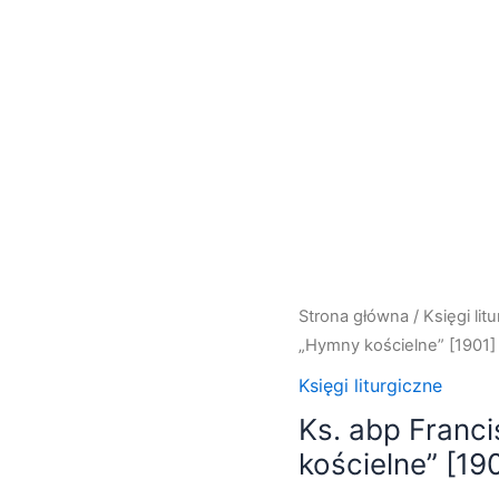
ilość
Strona główna
/
Księgi lit
Ks.
„Hymny kościelne” [1901] 
abp
Księgi liturgiczne
Franciszek
Ks. abp Franc
Albin
kościelne” [190
Symon,
"Hymny