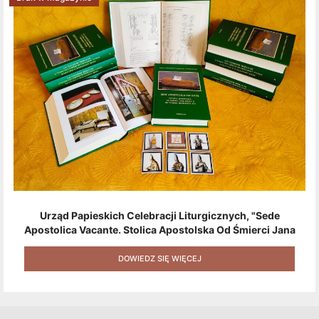
Urząd Papieskich Celebracji Liturgicznych, "Sede
Apostolica Vacante. Stolica Apostolska Od Śmierci Jana
Pawła II Do Wyboru Benedykta XVI" [2020] + Zestaw 6
Naklejek + Książka Niespodzianka + Kod Rabatowy Na
DOWIEDZ SIĘ WIĘCEJ
Kolejne Zakupy