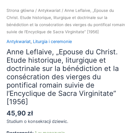
suivie
de
Strona główna
/
Antykwariat
/ Anne Leflaive, „Epouse du
l'Encyclique
Christ. Etude historique, liturgique et doctrinale sur la
de
bénédiction et la consécration des vierges du pontifical romain
Sacra
suivie de l’Encyclique de Sacra Virginitate” [1956]
Virginitate"
Antykwariat
,
Liturgia i ceremonie
[1956]
Anne Leflaive, „Epouse du Christ.
Etude historique, liturgique et
doctrinale sur la bénédiction et la
consécration des vierges du
pontifical romain suivie de
l’Encyclique de Sacra Virginitate”
[1956]
45,90
zł
Studium o konsekracji dziewic.
Dostępność:
1 w magazynie