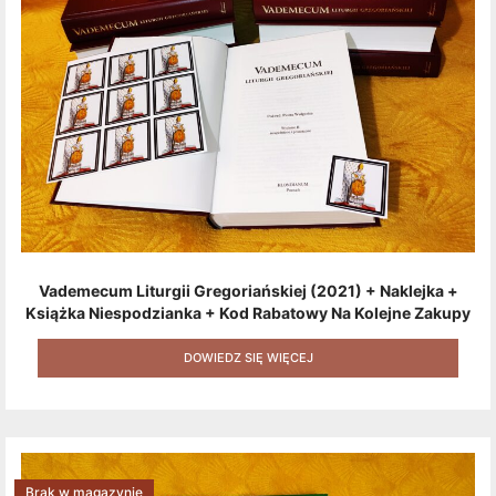
Vademecum Liturgii Gregoriańskiej (2021) + Naklejka +
Książka Niespodzianka + Kod Rabatowy Na Kolejne Zakupy
+ Gratis (książka W Formacie Elektronicznym) [zestaw 3
Produktów + Kod Rabatowy + Gratis]
DOWIEDZ SIĘ WIĘCEJ
Brak w magazynie