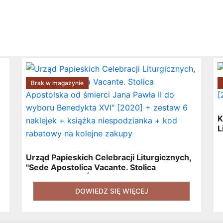
Brak w magazynie
K
L
K
Urząd Papieskich Celebracji Liturgicznych,
"Sede Apostolica Vacante. Stolica
Apostolska Od Śmierci Jana Pawła II Do
Wyboru Benedykta XVI" [2020] + Zestaw 6
DOWIEDZ SIĘ WIĘCEJ
Naklejek + Książka Niespodzianka + Kod
Rabatowy Na Kolejne Zakupy