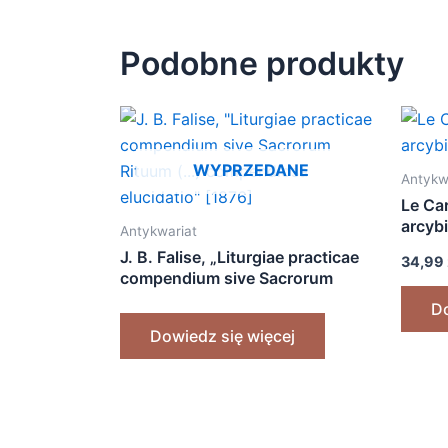
Podobne produkty
WYPRZEDANE
Antykw
Le Car
arcyb
Antykwariat
J. B. Falise, „Liturgiae practicae
34,99
compendium sive Sacrorum
Rituum (…) compendiosa
D
elucidatio” [1876]
Dowiedz się więcej