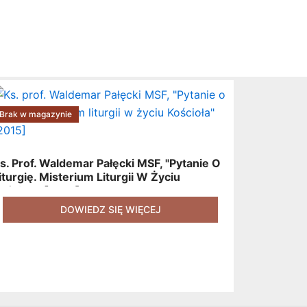
Brak w magazynie
s. Prof. Waldemar Pałęcki MSF, "Pytanie O
iturgię. Misterium Liturgii W Życiu
ościoła" [2015]
DOWIEDZ SIĘ WIĘCEJ