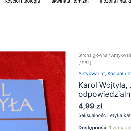
kościół i teologia
akwinata i tomizm
filozofia i nauk
ilość
Strona główna
/
Antykwari
Karol
[1982]
Wojtyła,
Antykwariat
,
Kościół i t
"Miłość
Karol Wojtyła, 
i
odpowiedzialn
odpowiedzialność"
[1982]
4,99
zł
Seksualność i etyka kat
Dostępność:
1 w maga