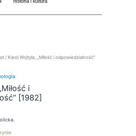
a
historia i kultura
at
/ Karol Wojtyła, „Miłość i odpowiedzialność”
eologia
„Miłość i
ość” [1982]
olicka.
zynie