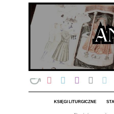
Przejdź
do
treści
KSIĘGI LITURGICZNE
ST