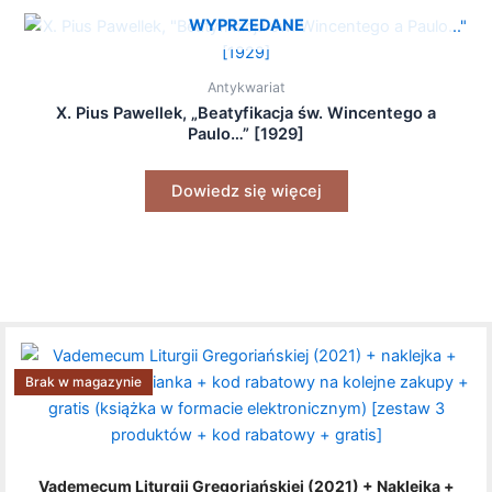
WYPRZEDANE
Antykwariat
X. Pius Pawellek, „Beatyfikacja św. Wincentego a
Paulo…” [1929]
Dowiedz się więcej
Brak w magazynie
Vademecum Liturgii Gregoriańskiej (2021) + Naklejka +