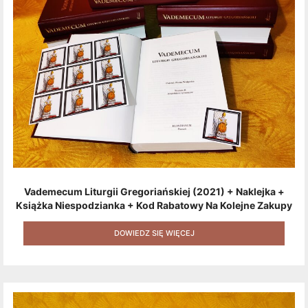
Vademecum Liturgii Gregoriańskiej (2021) + Naklejka +
Książka Niespodzianka + Kod Rabatowy Na Kolejne Zakupy
+ Gratis (książka W Formacie Elektronicznym) [zestaw 3
Produktów + Kod Rabatowy + Gratis]
DOWIEDZ SIĘ WIĘCEJ