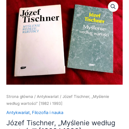
ilość
Józef
Tischner,
"Myślenie
według
wartości"
[1982
i
1993]
Strona główna
/
Antykwariat
/ Józef Tischner, „Myślenie
według wartości” [1982 i 1993]
Antykwariat
,
Filozofia i nauka
Józef Tischner, „Myślenie według