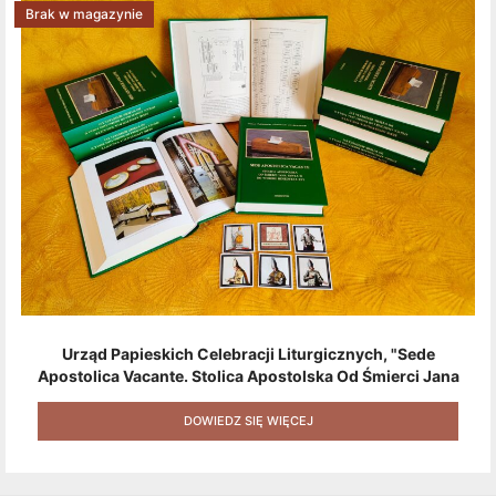
Brak w magazynie
Urząd Papieskich Celebracji Liturgicznych, "Sede
Apostolica Vacante. Stolica Apostolska Od Śmierci Jana
Pawła II Do Wyboru Benedykta XVI" [2020] + Zestaw 6
Naklejek + Książka Niespodzianka + Kod Rabatowy Na
DOWIEDZ SIĘ WIĘCEJ
Kolejne Zakupy