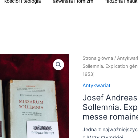
kościół i teologia
akwinata i tomizm
filozofia i nauk
Strona główna
/
Antykwari
Sollemnia. Explication gé
1953]
Antykwariat
Josef Andrea
Sollemnia. Exp
messe romaine
Jedna z najważniejszy
o Mszy rzymskiej.