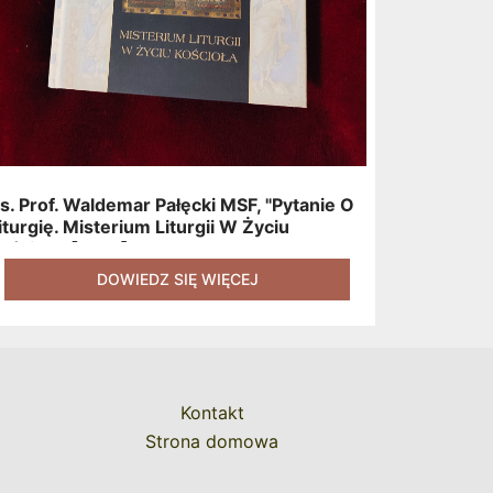
s. Prof. Waldemar Pałęcki MSF, "Pytanie O
iturgię. Misterium Liturgii W Życiu
ościoła" [2015]
DOWIEDZ SIĘ WIĘCEJ
Kontakt
Strona domowa