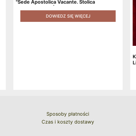
"Sede Apostolica Vacante. Stolica
Apostolska Od Śmierci Jana Pawła II Do
Wyboru Benedykta XVI" [2020] + Zestaw 6
DOWIEDZ SIĘ WIĘCEJ
Naklejek + Książka Niespodzianka + Kod
Rabatowy Na Kolejne Zakupy
K
L
K
Sposoby płatności
Czas i koszty dostawy