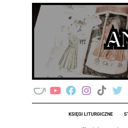
Przejdź
do
treści
KSIĘGI LITURGICZNE
S