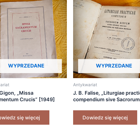
WYPRZEDANE
WYPRZEDANE
ariat
Antykwariat
 Gigon, „Missa
J. B. Falise, „Liturgiae pract
mentum Crucis” [1949]
compendium sive Sacrorum
Rituum (…) compendiosa
elucidatio” [1876]
wiedz się więcej
Dowiedz się więcej