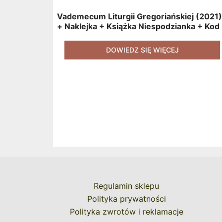
Vademecum Liturgii Gregoriańskiej (2021)
+ Naklejka + Książka Niespodzianka + Kod
Rabatowy Na Kolejne Zakupy + Gratis
(książka W Formacie Elektronicznym)
DOWIEDZ SIĘ WIĘCEJ
[zestaw 3 Produktów + Kod Rabatowy +
Gratis]
Regulamin sklepu
Polityka prywatności
Polityka zwrotów i reklamacje