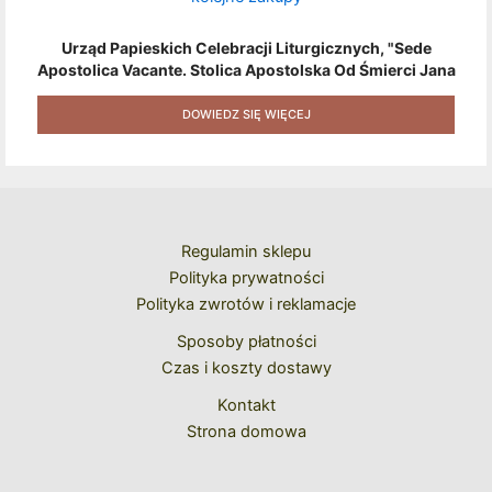
Urząd Papieskich Celebracji Liturgicznych, "Sede
Apostolica Vacante. Stolica Apostolska Od Śmierci Jana
Pawła II Do Wyboru Benedykta XVI" [2020] + Zestaw 6
Naklejek + Książka Niespodzianka + Kod Rabatowy Na
DOWIEDZ SIĘ WIĘCEJ
Kolejne Zakupy
Regulamin sklepu
Polityka prywatności
Polityka zwrotów i reklamacje
Sposoby płatności
Czas i koszty dostawy
Kontakt
Strona domowa