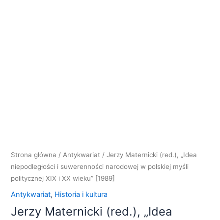
"Idea
niepodległości
i
suwerenności
narodowej
w
polskiej
myśli
politycznej
XIX
i
XX
wieku"
Strona główna
/
Antykwariat
/ Jerzy Maternicki (red.), „Idea
[1989]
niepodległości i suwerenności narodowej w polskiej myśli
politycznej XIX i XX wieku” [1989]
Antykwariat
,
Historia i kultura
Jerzy Maternicki (red.), „Idea