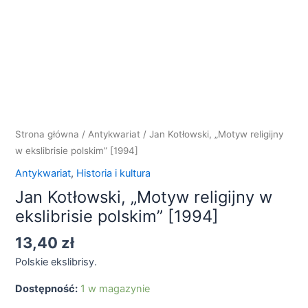
religijny
w
ekslibrisie
polskim"
[1994]
Strona główna
/
Antykwariat
/ Jan Kotłowski, „Motyw religijny
w ekslibrisie polskim” [1994]
Antykwariat
,
Historia i kultura
Jan Kotłowski, „Motyw religijny w
ekslibrisie polskim” [1994]
13,40
zł
Polskie ekslibrisy.
Dostępność:
1 w magazynie