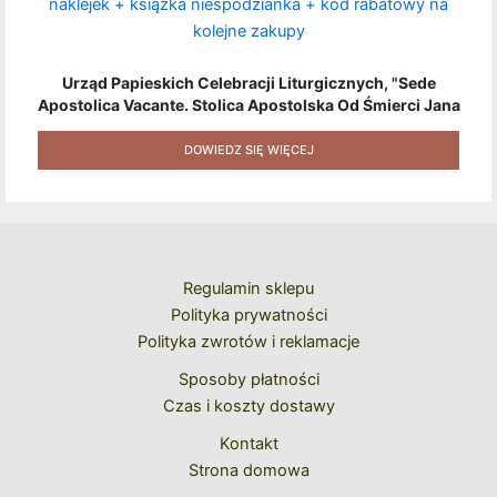
Urząd Papieskich Celebracji Liturgicznych, "Sede
Apostolica Vacante. Stolica Apostolska Od Śmierci Jana
Pawła II Do Wyboru Benedykta XVI" [2020] + Zestaw 6
Naklejek + Książka Niespodzianka + Kod Rabatowy Na
DOWIEDZ SIĘ WIĘCEJ
Kolejne Zakupy
Regulamin sklepu
Polityka prywatności
Polityka zwrotów i reklamacje
Sposoby płatności
Czas i koszty dostawy
Kontakt
Strona domowa