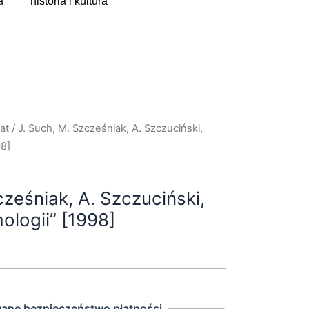
a
historia i kultura
at
/ J. Such, M. Szcześniak, A. Szczuciński,
98]
cześniak, A. Szczuciński,
ologii” [1998]
ane bezpieczeństwo płatności