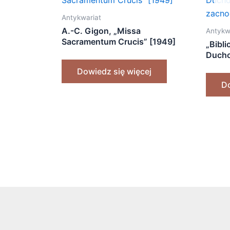
Antykwariat
A.-C. Gigon, „Missa
Antykw
Sacramentum Crucis” [1949]
„Bibli
Ducho
zacho
Dowiedz się więcej
Do