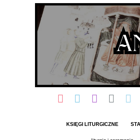
Przejdź
do
treści
KSIĘGI LITURGICZNE
ST