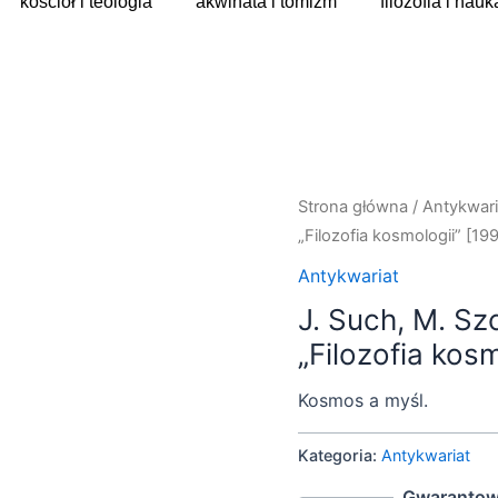
kościół i teologia
akwinata i tomizm
filozofia i nauk
Strona główna
/
Antykwari
„Filozofia kosmologii” [19
Antykwariat
J. Such, M. Sz
„Filozofia kosm
Kosmos a myśl.
Kategoria:
Antykwariat
Gwarantow