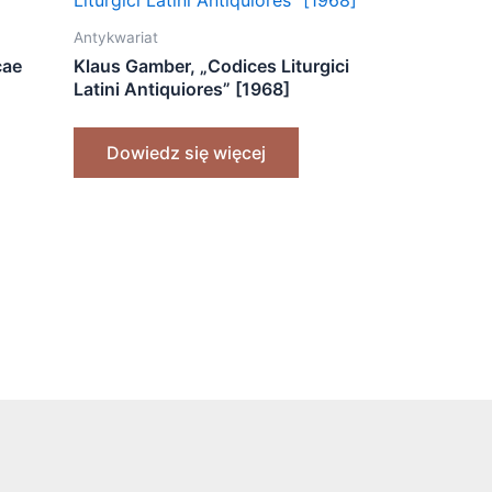
Antykwariat
cae
Klaus Gamber, „Codices Liturgici
Latini Antiquiores” [1968]
Dowiedz się więcej