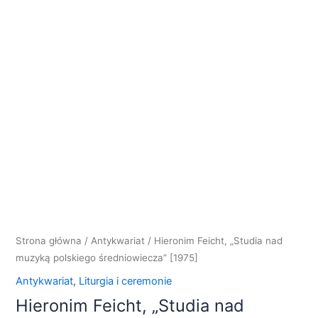
nad
muzyką
polskiego
średniowiecza"
[1975]
Strona główna
/
Antykwariat
/ Hieronim Feicht, „Studia nad
muzyką polskiego średniowiecza” [1975]
Antykwariat
,
Liturgia i ceremonie
Hieronim Feicht, „Studia nad