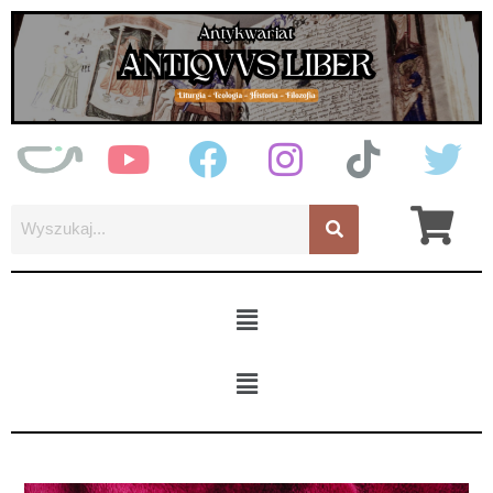
Przejdź
do
treści
Menu
Menu