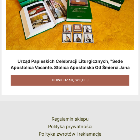
Urząd Papieskich Celebracji Liturgicznych, "Sede
Apostolica Vacante. Stolica Apostolska Od Śmierci Jana
Pawła II Do Wyboru Benedykta XVI" [2020] + Zestaw 6
Naklejek + Książka Niespodzianka + Kod Rabatowy Na
DOWIEDZ SIĘ WIĘCEJ
Kolejne Zakupy
Regulamin sklepu
Polityka prywatności
Polityka zwrotów i reklamacje