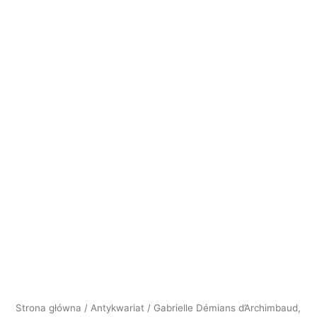
"Histoire
artistique
de
l'Occident
médiéval"
[1968]
Strona główna
/
Antykwariat
/ Gabrielle Démians d’Archimbaud,