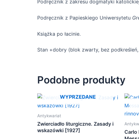
Podręcznik z zakresu dogmatyki katolickie
Podręcznik z Papieskiego Uniwersytetu
Gr
Książka po łacinie.
Stan +dobry (blok zwarty, bez podkreśleń, 
Podobne produkty
WYPRZEDANE
Antykwariat
Zwierciadło liturgiczne. Zasady i
Antykw
wskazówki [1927]
Carlo 
Messa