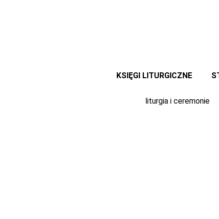
Przejdź
do
treści
KSIĘGI LITURGICZNE
S
liturgia i ceremonie