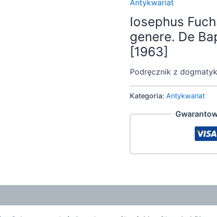
Antykwariat
Iosephus Fuch
genere. De Ba
[1963]
Podręcznik z dogmatyki 
Kategoria:
Antykwariat
Gwarantow