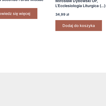
Mirosław Dybowski OP,
vato” [1965]
L’Ecclesiologia Liturgica (…)
„Sacramentarium Gelasian
wiedz się więcej
34,99
zł
Vetus” (Rzym 1991)
Dodaj do koszyka