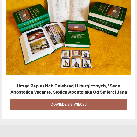
Urząd Papieskich Celebracji Liturgicznych, "Sede
Apostolica Vacante. Stolica Apostolska Od Śmierci Jana
Pawła II Do Wyboru Benedykta XVI" [2020] + Zestaw 6
Naklejek + Książka Niespodzianka + Kod Rabatowy Na
DOWIEDZ SIĘ WIĘCEJ
Kolejne Zakupy