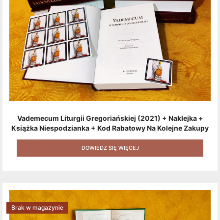
Vademecum Liturgii Gregoriańskiej (2021) + Naklejka +
Książka Niespodzianka + Kod Rabatowy Na Kolejne Zakupy
+ Gratis (książka W Formacie Elektronicznym) [zestaw 3
Produktów + Kod Rabatowy + Gratis]
DOWIEDZ SIĘ WIĘCEJ
Brak w magazynie