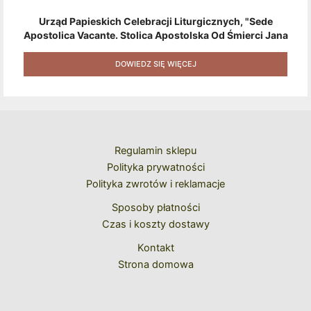
Urząd Papieskich Celebracji Liturgicznych, "Sede
Apostolica Vacante. Stolica Apostolska Od Śmierci Jana
Pawła II Do Wyboru Benedykta XVI" [2020] + Zestaw 6
Naklejek + Książka Niespodzianka + Kod Rabatowy Na
DOWIEDZ SIĘ WIĘCEJ
Kolejne Zakupy
Regulamin sklepu
Polityka prywatności
Polityka zwrotów i reklamacje
Sposoby płatności
Czas i koszty dostawy
Kontakt
Strona domowa