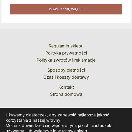
Pawła II Do Wyboru Benedykta XVI" [2020] + Zestaw 6
Naklejek + Książka Niespodzianka + Kod Rabatowy Na
DOWIEDZ SIĘ WIĘCEJ
Kolejne Zakupy
Regulamin sklepu
Polityka prywatności
Polityka zwrotów i reklamacje
Sposoby płatności
Czas i koszty dostawy
Kontakt
Strona domowa
Używamy ciasteczek, aby zapewnić najlepszą jakość
korzystania z naszej witryny.
Możesz dowiedzieć się więcej o tym, jakich ciasteczek
używamy, lub wyłączyć je w
ustawieniach
.