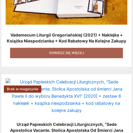
Vademecum Liturgii Gregoriańskiej (2021) + Naklejka +
Książka Niespodzianka + Kod Rabatowy Na Kolejne Zakupy
+ Gratis (książka W Formacie Elektronicznym) [zestaw 3
Produktów + Kod Rabatowy + Gratis]
DOWIEDZ SIĘ WIĘCEJ
Brak w magazynie
Urząd Papieskich Celebracji Liturgicznych, "Sede
Apostolica Vacante. Stolica Apostolska Od Śmierci Jana