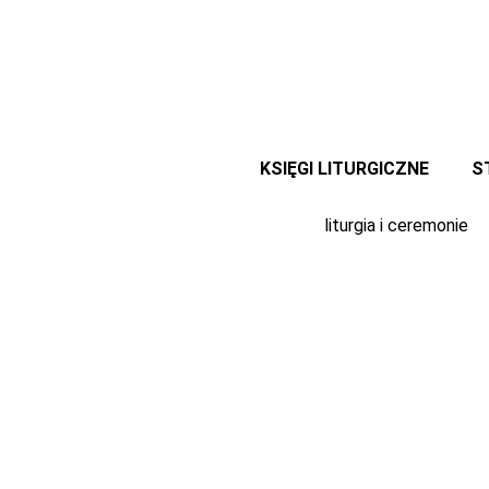
Przejdź
do
treści
KSIĘGI LITURGICZNE
S
liturgia i ceremonie