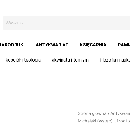
TARODRUKI
ANTYKWARIAT
KSIĘGARNIA
PAMI
kościół i teologia
akwinata i tomizm
filozofia i nauk
Strona główna
/
Antykwari
Michalski (wstęp), „Modl