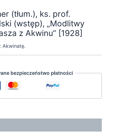
r (tłum.), ks. prof.
ski (wstęp), „Modlitwy
sza z Akwinu” [1928]
z Akwinatę.
ane bezpieczeństwo płatności