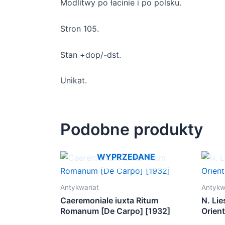
Modlitwy po łacinie i po polsku.
Stron 105.
Stan +dop/-dst.
Unikat.
Podobne produkty
WYPRZEDANE
Antykwariat
Antykw
Caeremoniale iuxta Ritum
N. Lie
Romanum [De Carpo] [1932]
Orient