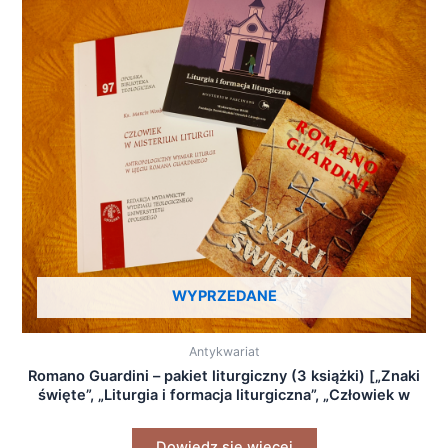
WYPRZEDANE
Antykwariat
Romano Guardini – pakiet liturgiczny (3 książki) [„Znaki
święte”, „Liturgia i formacja liturgiczna”, „Człowiek w
misterium liturgii”]
Dowiedz się więcej