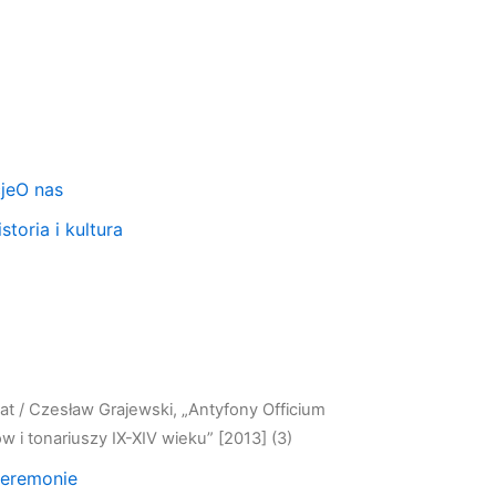
je
O nas
storia i kultura
at
/ Czesław Grajewski, „Antyfony Officium
w i tonariuszy IX-XIV wieku” [2013] (3)
 ceremonie