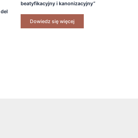
beatyfikacyjny i kanonizacyjny”
[1969]
 del
um
Dowiedz się więcej