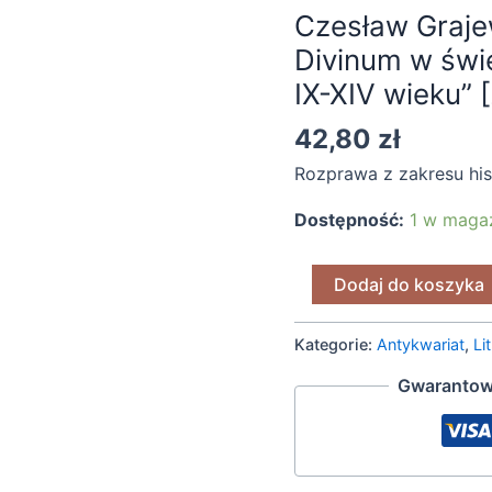
Czesław Grajew
Officium
Divinum w świe
Divinum
w
IX-XIV wieku” 
świetle
42,80
zł
traktatów
i
Rozprawa z zakresu histo
tonariuszy
Dostępność:
1 w maga
IX-
XIV
Dodaj do koszyka
wieku"
[2013]
(3)
Kategorie:
Antykwariat
,
Li
Gwarantow