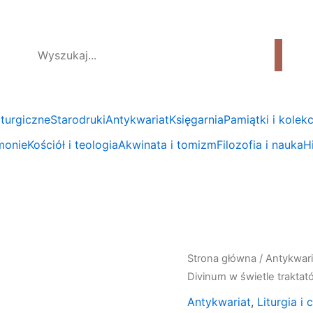
liturgiczne
Starodruki
Antykwariat
Księgarnia
Pamiątki i kolekc
emonie
Kościół i teologia
Akwinata i tomizm
Filozofia i nauka
Hi
ilość
Strona główna
/
Antykwari
Czesław
Divinum w świetle traktató
Grajewski,
Antykwariat
,
Liturgia i
"Antyfony