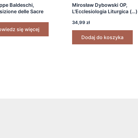
ppe Baldeschi,
Mirosław Dybowski OP,
izione delle Sacre
L’Ecclesiologia Liturgica (…)
nie: Funzioni Pontificali”
„Sacramentarium Gelasian
34,99
zł
]
Vetus” (Rzym 1991)
wiedz się więcej
Dodaj do koszyka