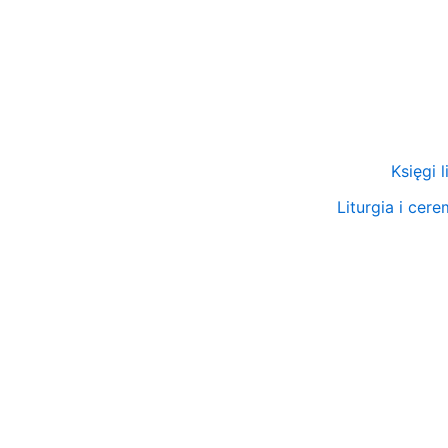
Przejdź
do
treści
Księgi 
Liturgia i cer