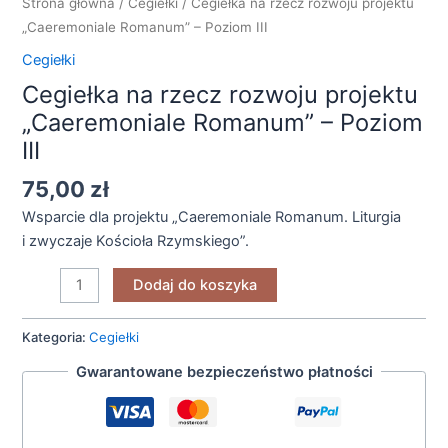
Strona główna
/
Cegiełki
/ Cegiełka na rzecz rozwoju projektu
rozwoju
„Caeremoniale Romanum” – Poziom III
projektu
Cegiełki
"Caeremoniale
Cegiełka na rzecz rozwoju projektu
Romanum"
–
„Caeremoniale Romanum” – Poziom
Poziom
III
III
75,00
zł
Wsparcie dla projektu „Caeremoniale Romanum. Liturgia
i zwyczaje Kościoła Rzymskiego”.
Dodaj do koszyka
Kategoria:
Cegiełki
Gwarantowane bezpieczeństwo płatności