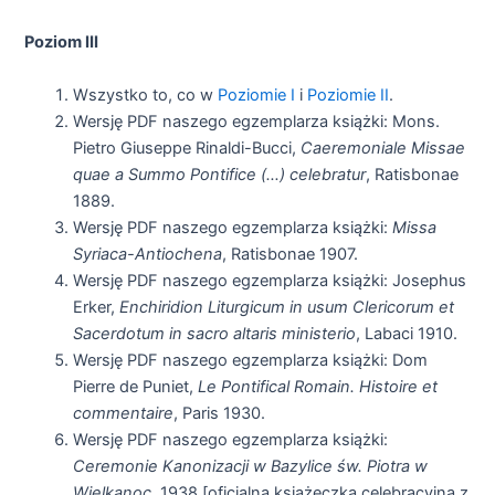
Poziom III
Wszystko to, co w
Poziomie I
i
Poziomie II
.
Wersję PDF naszego egzemplarza książki: Mons.
Pietro Giuseppe Rinaldi-Bucci,
Caeremoniale Missae
quae a Summo Pontifice (…) celebratur
, Ratisbonae
1889.
Wersję PDF naszego egzemplarza książki:
Missa
Syriaca-Antiochena
, Ratisbonae 1907.
Wersję PDF naszego egzemplarza książki: Josephus
Erker,
Enchiridion Liturgicum in usum Clericorum et
Sacerdotum in sacro altaris ministerio
, Labaci 1910.
Wersję PDF naszego egzemplarza książki: Dom
Pierre de Puniet,
Le Pontifical Romain. Histoire et
commentaire
, Paris 1930.
Wersję PDF naszego egzemplarza książki:
Ceremonie Kanonizacji w Bazylice św. Piotra w
Wielkanoc
, 1938 [oficjalna książeczka celebracyjna z