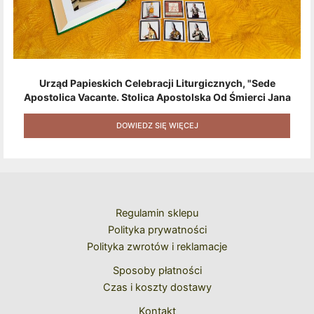
Urząd Papieskich Celebracji Liturgicznych, "Sede
Apostolica Vacante. Stolica Apostolska Od Śmierci Jana
Pawła II Do Wyboru Benedykta XVI" [2020] + Zestaw 6
Naklejek + Książka Niespodzianka + Kod Rabatowy Na
DOWIEDZ SIĘ WIĘCEJ
Kolejne Zakupy
Regulamin sklepu
Polityka prywatności
Polityka zwrotów i reklamacje
Sposoby płatności
Czas i koszty dostawy
Kontakt