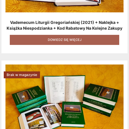
Vademecum Liturgii Gregoriańskiej (2021) + Naklejka +
Książka Niespodzianka + Kod Rabatowy Na Kolejne Zakupy
+ Gratis (książka W Formacie Elektronicznym) [zestaw 3
Produktów + Kod Rabatowy + Gratis]
DOWIEDZ SIĘ WIĘCEJ
Brak w magazynie