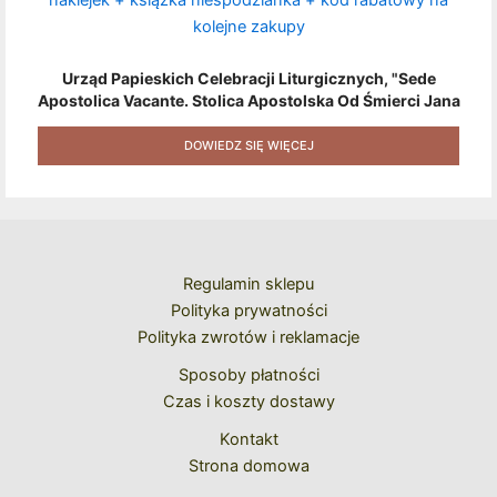
Urząd Papieskich Celebracji Liturgicznych, "Sede
Apostolica Vacante. Stolica Apostolska Od Śmierci Jana
Pawła II Do Wyboru Benedykta XVI" [2020] + Zestaw 6
Naklejek + Książka Niespodzianka + Kod Rabatowy Na
DOWIEDZ SIĘ WIĘCEJ
Kolejne Zakupy
Regulamin sklepu
Polityka prywatności
Polityka zwrotów i reklamacje
Sposoby płatności
Czas i koszty dostawy
Kontakt
Strona domowa